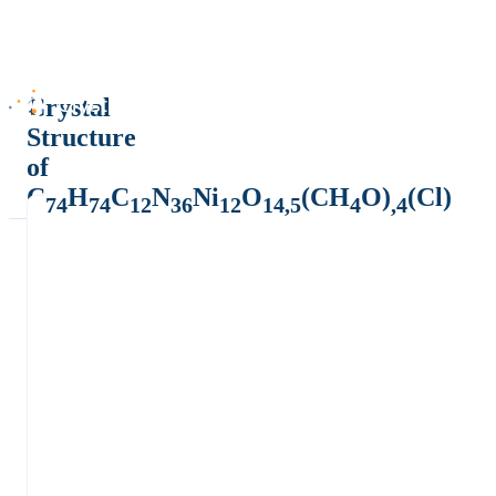
Crystal
Structure
of
C
H
C
N
Ni
O
(CH
O)
(Cl)
74
74
12
36
12
14,5
4
,4