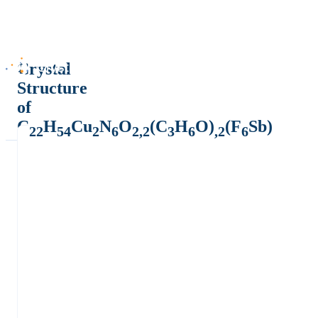
Crystal
Structure
of
C
H
Cu
N
O
(C
H
O)
(F
Sb)
22
54
2
6
2,2
3
6
,2
6