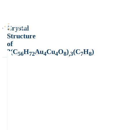
Crystal
Structure
of
2(C
H
Au
Cu
O
)
(C
H
)
56
72
4
4
8
,3
7
8