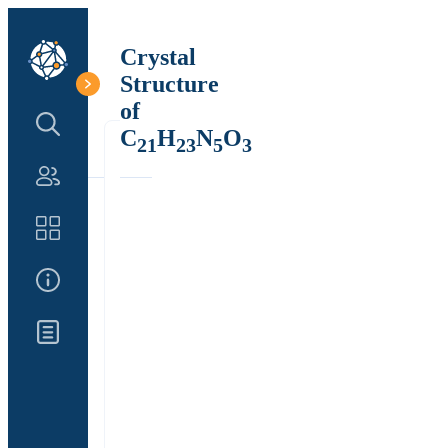
Crystal
Structure
of
Search Structure
C
H
N
O
21
23
5
3
Authors
Catalog
About Us
Updates