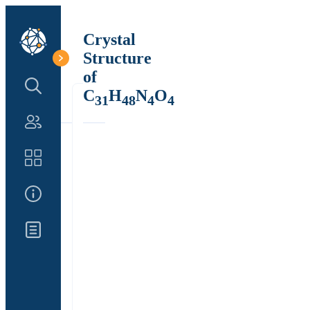
Crystal
Structure
of
Search Structure
C
H
N
O
31
48
4
4
Authors
Catalog
About Us
Updates