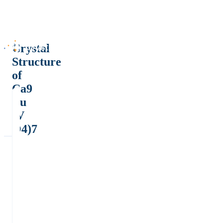
Crystal
Structure
of
Ca9
Lu
(V
O4)7