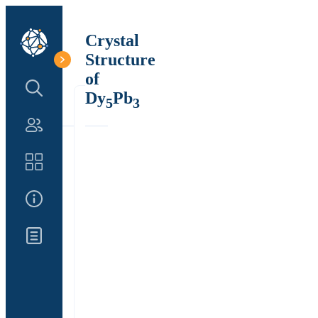
Crystal
Structure
of
Search Structure
Dy
Pb
5
3
Authors
Catalog
About Us
Updates