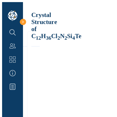
Crystal
Structure
of
Search Structure
C
H
Cl
N
Si
Te
12
36
2
2
4
Authors
Catalog
About Us
Updates