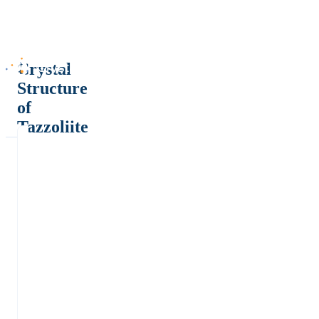
Crystal
Structure
of
Tazzoliite