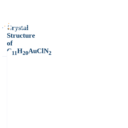
Crystal
Structure
of
C
H
AuClN
11
20
2