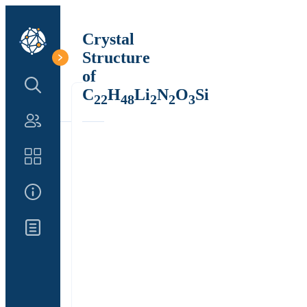
Crystal
Structure
of
Search Structure
C
H
Li
N
O
Si
22
48
2
2
3
Authors
Catalog
About Us
Updates