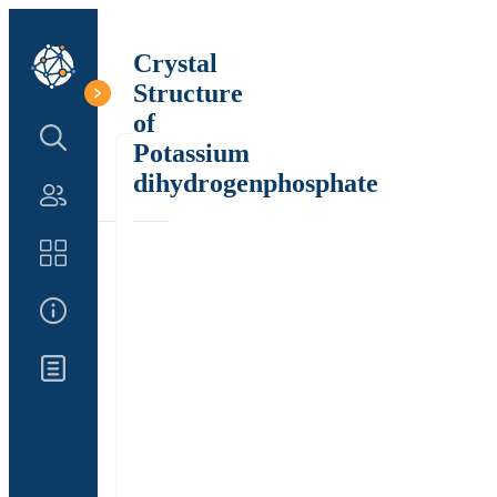
Crystal
Structure
of
Search Structure
Potassium
dihydrogenphosphate
Authors
Catalog
About Us
Updates